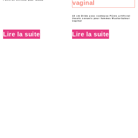
18 cm Dildo avec ventouse Pénis artificiel
Jouets sexuels pour femmes Masturbateur
vaginal
Lire la suite
Lire la suite