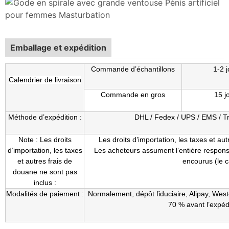
Emballage et expédition
Commande d’échantillons
1-2 
Calendrier de livraison
Commande en gros
15 j
Méthode d’expédition :
DHL / Fedex / UPS / EMS / Tr
Note : Les droits
Les droits d’importation, les taxes et au
d’importation, les taxes
Les acheteurs assument l’entière responsa
et autres frais de
encourus (le c
douane ne sont pas
inclus :
Modalités de paiement :
Normalement, dépôt fiduciaire, Alipay, West
70 % avant l’expédi