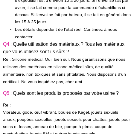
d’expédition est d’environ 10 à 20 jours. Si l’envoi se fait par
avion, il se fait comme pour la commande d’échantillons ci-
dessus. Si l’envoi se fait par bateau, il se fait en général dans
les 15 à 25 jours.
Les détails dépendent de l’état réel. Continuez à nous
contacter.
Q4 :
Quelle utilisation des matériaux ? Tous les matériaux
que vous utilisez sont-ils sûrs ?
Re : Silicone médical. Oui, bien sûr. Nous garantissons que nous
utilisons des matériaux en silicone médical sûrs, de qualité
alimentaire, non toxiques et sans phtalates. Nous disposons d’un
certificat. Ne vous inquiétez pas, cher ami.
Q5 :
Quels sont les produits proposés par votre usine ?
Re :
Vibrateur, gode, œuf vibrant, boules de Kegel, jouets sexuels
anaux, poupées sexuelles, jouets sexuels pour chattes, jouets pour
seins et fesses, anneau de bite, pompe à pénis, coupe de
masturbation, jouets SM et autres jouets sexuels.