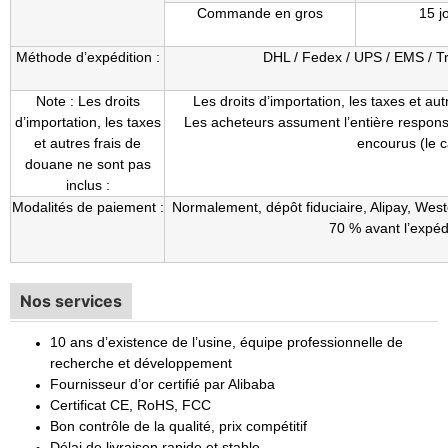
Commande en gros
15 j
Méthode d’expédition :
DHL / Fedex / UPS / EMS / Tr
Note : Les droits
Les droits d’importation, les taxes et au
d’importation, les taxes
Les acheteurs assument l’entière responsa
et autres frais de
encourus (le c
douane ne sont pas
inclus :
Modalités de paiement :
Normalement, dépôt fiduciaire, Alipay, West
70 % avant l’expédi
Nos services
10 ans d’existence de l’usine, équipe professionnelle de
recherche et développement
Fournisseur d’or certifié par Alibaba
Certificat CE, RoHS, FCC
Bon contrôle de la qualité, prix compétitif
Délai de livraison rapide et stable