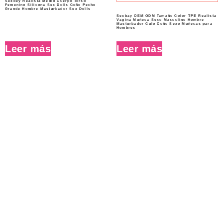
Sexbey Realista Medio Cuerpo Torso
Femenino Silicona Sex Dolls Coño Pecho
Grande Hombre Masturbador Sex Dolls
Sexbay OEM ODM Tamaño Color TPE Realista
Vagina Muñeca Sexo Masculino Hombre
Masturbador Culo Coño Sexo Muñecas para
Hombres
Leer más
Leer más