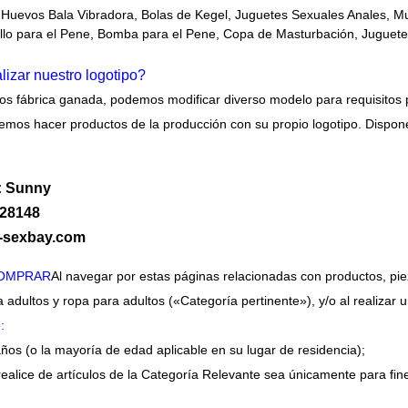
, Huevos Bala Vibradora, Bolas de Kegel, Juguetes Sexuales Anales, 
illo para el Pene, Bomba para el Pene, Copa de Masturbación, Juguet
izar nuestro logotipo?
os fábrica ganada, podemos modificar diverso modelo para requisitos 
demos hacer productos de la producción con su propio logotipo. Dis
: Sunny
028148
d-sexbay.com
COMPRAR
Al navegar por estas páginas relacionadas con productos, p
a adultos y ropa para adultos («Categoría pertinente»), y/o al realizar
e
:
ños (o la mayoría de edad aplicable en su lugar de residencia);
realice de artículos de la Categoría Relevante sea únicamente para fin