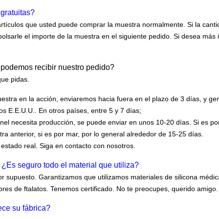
gratuitas?
 artículos que usted puede comprar la muestra normalmente. Si la cant
sarle el importe de la muestra en el siguiente pedido. Si desea más
 podemos recibir nuestro pedido?
que pidas.
estra en la acción, enviaremos hacia fuera en el plazo de 3 días, y ge
os E.E.U.U.. En otros países, entre 5 y 7 días;
anel necesita producción, se puede enviar en unos 10-20 días. Si es po
a anterior, si es por mar, por lo general alrededor de 15-25 días.
 estado real. Siga en contacto con nosotros.
¿Es seguro todo el material que utiliza?
por supuesto. Garantizamos que utilizamos materiales de silicona médic
libres de ftalatos. Tenemos certificado. No te preocupes, querido amigo.
ce su fábrica?