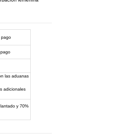
l pago
 pago
on las aduanas
s adicionales
elantado y 70%