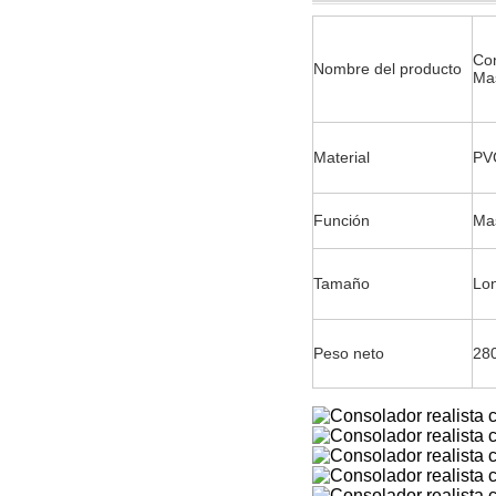
Con
Nombre del producto
Ma
Material
PV
Función
Ma
Tamaño
Lon
Peso neto
28