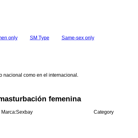
en only
SM Type
Same-sex only
o nacional como en el internacional.
a masturbación femenina
Marca:Sexbay
Category