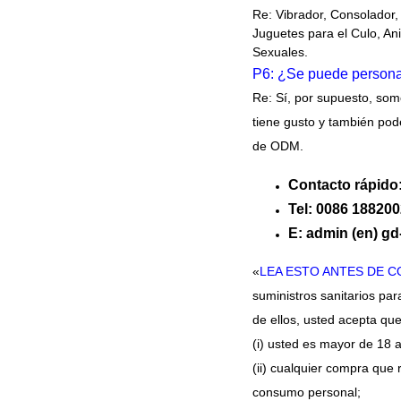
Re: Vibrador, Consolador
Juguetes para el Culo, An
Sexuales.
P6: ¿Se puede personal
Re: Sí, por supuesto, som
tiene gusto y también po
de ODM.
Contacto rápido
Tel: 0086 18820
E: admin (en) g
«
LEA ESTO ANTES DE 
suministros sanitarios par
de ellos, usted acepta qu
(i) usted es mayor de 18 a
(ii) cualquier compra que 
consumo personal;