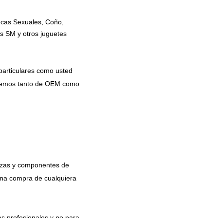
ecas Sexuales, Coño,
s SM y otros juguetes
particulares como usted
ponemos tanto de OEM como
iezas y componentes de
 una compra de cualquiera
es profesionales y no para