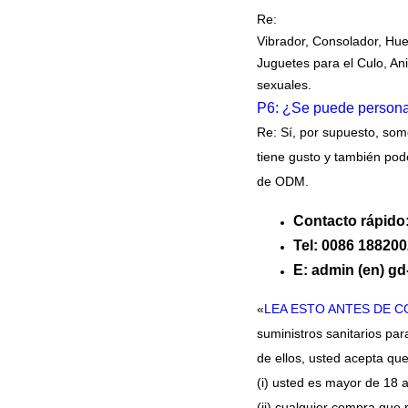
Re:
Vibrador, Consolador, Hu
Juguetes para el Culo, An
sexuales.
P6: ¿Se puede personal
Re: Sí, por supuesto, som
tiene gusto y también po
de ODM.
Contacto rápido
Tel: 0086 18820
E: admin (en) g
«
LEA ESTO ANTES DE 
suministros sanitarios par
de ellos, usted acepta qu
(i) usted es mayor de 18 a
(ii) cualquier compra que 