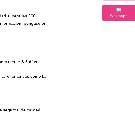
E-mail
idad supera las 500
 información, póngase en
WhatsAp
neralmente 3-5 días
r aire, entonces como la
a seguros, de calidad