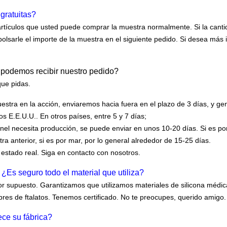
gratuitas?
 artículos que usted puede comprar la muestra normalmente. Si la cant
sarle el importe de la muestra en el siguiente pedido. Si desea más
 podemos recibir nuestro pedido?
que pidas.
estra en la acción, enviaremos hacia fuera en el plazo de 3 días, y ge
os E.E.U.U.. En otros países, entre 5 y 7 días;
anel necesita producción, se puede enviar en unos 10-20 días. Si es po
a anterior, si es por mar, por lo general alrededor de 15-25 días.
 estado real. Siga en contacto con nosotros.
¿Es seguro todo el material que utiliza?
por supuesto. Garantizamos que utilizamos materiales de silicona médic
libres de ftalatos. Tenemos certificado. No te preocupes, querido amigo.
ce su fábrica?