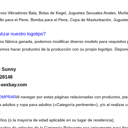
evos Vibradores Bala, Bolas de Kegel, Juguetes Sexuales Anales, Muñ
illo para el Pene, Bomba para el Pene, Copa de Masturbación, Juguete
izar nuestro logotipo?
os fábrica ganada, podemos modificar diverso modelo para requisitos 
demos hacer productos de la producción con su propio logotipo. Dis
: Sunny
028148
d-sexbay.com
COMPRAR
Al navegar por estas páginas relacionadas con productos, p
a adultos y ropa para adultos («Categoría pertinente»), y/o al realizar
e
:
ños (o la mayoría de edad aplicable en su lugar de residencia);
realice de artículos de la Categoría Relevante sea únicamente para fin