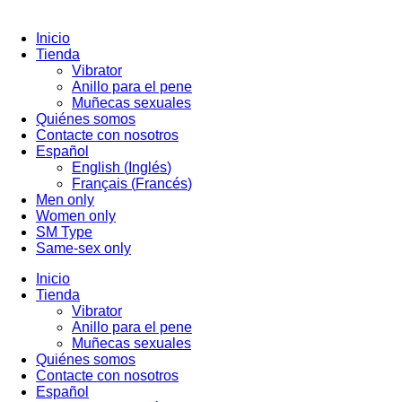
Skip
to
Inicio
content
Tienda
Vibrator
Anillo para el pene
Muñecas sexuales
Quiénes somos
Contacte con nosotros
Español
English
(
Inglés
)
Français
(
Francés
)
Men only
Women only
SM Type
Same-sex only
Inicio
Tienda
Vibrator
Anillo para el pene
Muñecas sexuales
Quiénes somos
Contacte con nosotros
Español