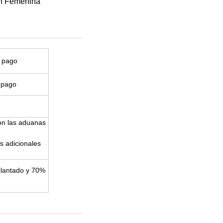
l pago
 pago
on las aduanas
s adicionales
elantado y 70%