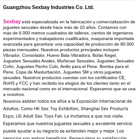
Guangzhou Sexbay Industries Co. Ltd
.
Sexbay
está especializada en la fabricación y comercialización de
juguetes sexuales desde hace más de 10 años. Contamos con
más de 6.000 metros cuadrados de talleres, cientos de ingenieros
experimentados y trabajadores cualificados, maquinaria importada
avanzada para garantizar una capacidad de producción de 80.000
piezas mensuales. Nuestros productos principales incluyen
Vibrador, Consolador, Huevo Bala Vibradora, Bolas Kegel,
Juguetes Sexuales Anales, Muñecas Sexuales, Juguetes Sexuales
Coño, Juguetes Pecho Culo, Anillo para el Pene, Bomba para el
Pene, Copa de Masturbación, Juguetes SM y otros juguetes
sexuales. Nuestros productos cuentan con los certificados CE,
RoHS y FCC y han recibido los elogios de los clientes tanto en el
mercado nacional como en el internacional. Esperamos que se una
a nosotros.
asisten todos los años a la Exposición Internacional de
Nosotros
Adultos. Como HK Sex Toy Exhibition, Shanghai Sex Products
Expo, US Adult Sex Toys Fair. Le invitamos a que nos visite.
Esperamos que nuestros juguetes sexuales y excelente servicio
puede ayudar a su negocio se extienden mejor y mejor. Los
negocios son ambos beneficios. Perseguimos su satisfacción.